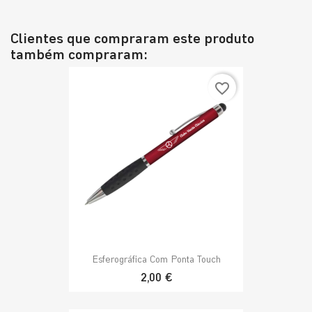
Clientes que compraram este produto
também compraram:
favorite_border
Esferográfica Com Ponta Touch
2,00 €