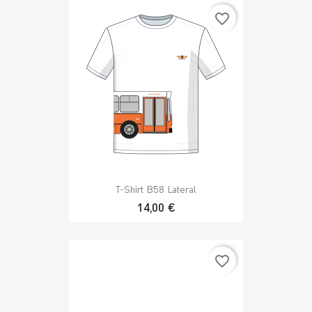
favorite_border
T-Shirt B58 Lateral
14,00 €
favorite_border